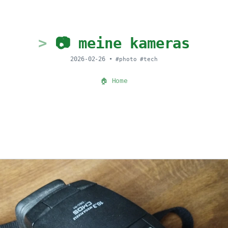
📷 meine kameras
2026-02-26
•
#photo
#tech
🏠 Home
1