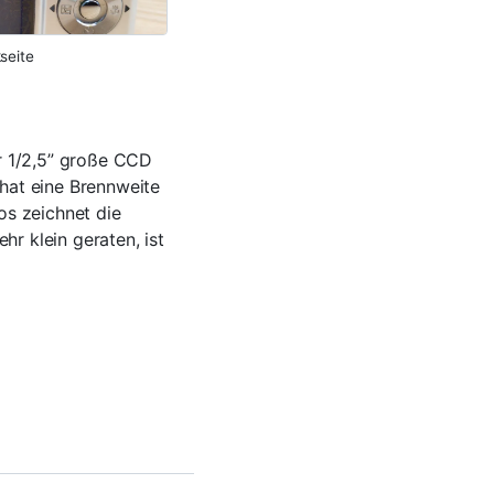
seite
r 1/2,5” große CCD
 hat eine Brennweite
s zeichnet die
r klein geraten, ist