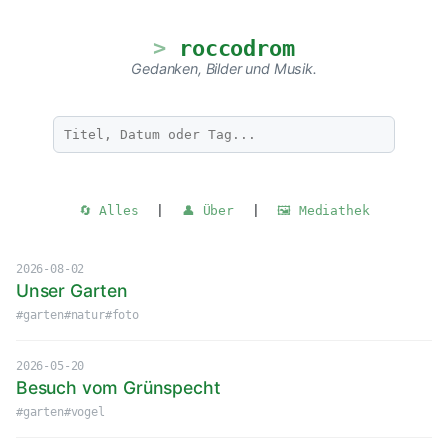
roccodrom
Gedanken, Bilder und Musik.
🔄 Alles
|
👤 Über
|
🖼️ Mediathek
2026-08-02
Unser Garten
#garten
#natur
#foto
2026-05-20
Besuch vom Grünspecht
#garten
#vogel